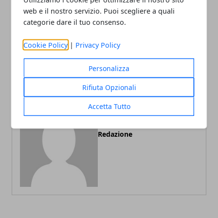
web e il nostro servizio. Puoi scegliere a quali
categorie dare il tuo consenso.
Articolo Precedente
Articolo Successivo
Cookie Policy
|
Privacy Policy
AntaresRent - Noleggio
Gli accessori tech a basso
flotte aziendali a Parma
impatto ambientale
Personalizza
Rifiuta Opzionali
Accetta Tutto
Redazione