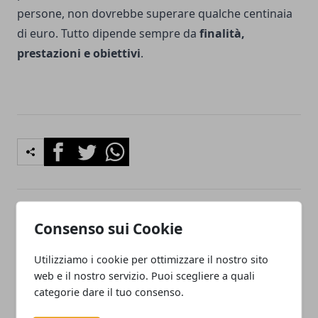
persone, non dovrebbe superare qualche centinaia
di euro. Tutto dipende sempre da
finalità,
prestazioni e obiettivi
.
Facebook
Twitter
Whatsapp
Articolo Precedente
Articolo Successivo
Consenso sui Cookie
Coppa Italia Dilettanti, una
Come prendersi cura della
storia lunga oltre mezzo
pelle del viso
Utilizziamo i cookie per ottimizzare il nostro sito
secolo ricca di nomi
web e il nostro servizio. Puoi scegliere a quali
blasonati
categorie dare il tuo consenso.