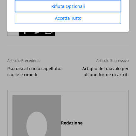
Rifiuta Opzionali
Accetta Tutto
Facebook
Twitter
Whatsapp
Articolo Precedente
Articolo Successivo
Psoriasi al cuoio capelluto:
Artiglio del diavolo per
cause e rimedi
alcune forme di artriti
Redazione