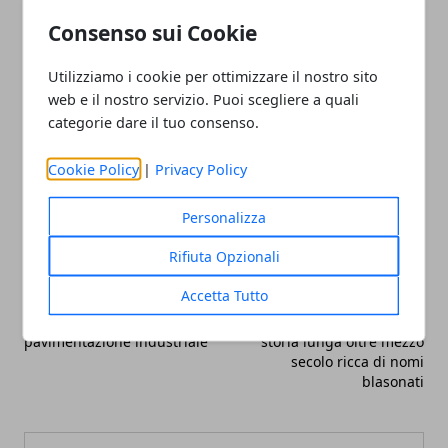
concetti, in modo da favorire in tutto e per tutto
l’abbattimento delle barriere architettoniche anche
Consenso sui Cookie
negli edifici in fase di ristrutturazione.
Utilizziamo i cookie per ottimizzare il nostro sito
web e il nostro servizio. Puoi scegliere a quali
categorie dare il tuo consenso.
Cookie Policy
|
Privacy Policy
Facebook
Twitter
Whatsapp
Personalizza
Rifiuta Opzionali
Accetta Tutto
Articolo Precedente
Articolo Successivo
Cosa scegliere una buona
Coppa Italia Dilettanti, una
pavimentazione industriale
storia lunga oltre mezzo
secolo ricca di nomi
blasonati