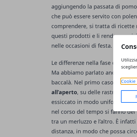
aggiungendo la passata di pomodor
che può essere servito con pole
comprendere, si tratta di ricette
questi prodotti e li rendono unic
nelle occasioni di festa.
Cons
Utilizzi
Le differenze nella fase di produ
sceglie
Ma abbiamo parlato anche delle d
Cookie 
baccalà. Nel primo caso, infatti,
all’aperto
, su delle rastrelliere, 
essiccato in modo uniforme, propr
nel corso del tempo si fanno dei 
tra un merluzzo e l’altro. È infatt
distanza, in modo che possa circol