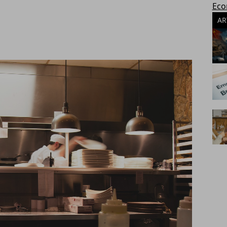
Eco
AR