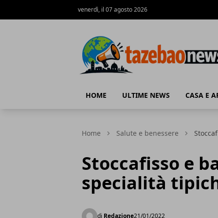
venerdì, il 07 agosto 2026
Tazebao
HOME
ULTIME NEWS
CASA E 
Home
Salute e benessere
Stoccaf
Stoccafisso e ba
specialità tipic
di
Redazione
21/01/2022