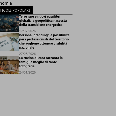
nomia
TICOLI POPOLARI
Terre rare e nuovi equilibri
globali: la geopolitica nascosta
della transizione energetica
17/07/2026
Personal branding: le possibilità
per i professionisti del territorio
che vogliono ottenere visibilità
nazionale
27/05/2026
La cucina di casa racconta la
famiglia meglio di tante
fotografie
24/01/2026