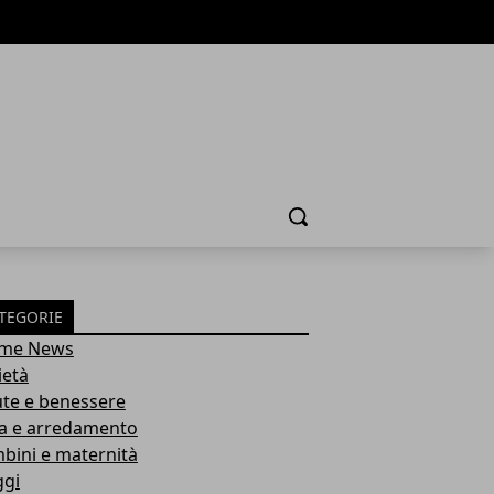
Cerca
TEGORIE
ime News
ietà
ute e benessere
a e arredamento
bini e maternità
ggi