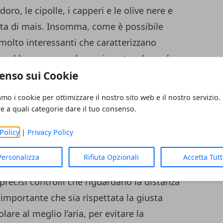
o, le cipolle, i capperi e le olive nere e
nta di mais. Insomma, come è possibile
 molto interessanti che caratterizzano
i nel loro genere, da servire a tavola anche
enso sui Cookie
amo i cookie per ottimizzare il nostro sito web e il nostro servizio.
zione a partire dal merluzzo
re a quali categorie dare il tuo consenso.
ifferenze specifiche tra stoccafisso e
Policy
|
Privacy Policy
 il pesce viene sottoposto ad
essiccazione
con l’azione del vento. Il pesce viene
Personalizza
Rifiuta Opzionali
Accetta Tut
io grazie all’azione del vento e del sole, e
precisi controlli che riguardano la distanza
i importante che sia rispettata la giusta
are al meglio l’aria, per evitare la