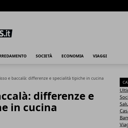
ARREDAMENTO
SOCIETÀ
ECONOMIA
VIAGGI
isso e baccalà: differenze e specialità tipiche in cucina
CA
Ult
ccalà: differenze e
Soc
he in cucina
Sal
Cas
Bam
Via