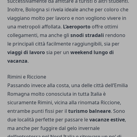
successivamente da affittare a turisti o altri studenti.
Inoltre, Bologna si rivela ideale anche per coloro che
viaggiano molto per lavoro e non vogliono vivere in
una metropoli affollata.
L’aeroporto
offre ottimi
collegamenti, ma anche gli
snodi stradali
rendono
le principali città facilmente raggiungibili, sia per
viaggi di lavoro
sia per un
weekend lungo di
vacanza
.
Rimini e Riccione
Passando invece alla costa, una delle città dell’Emilia
Romagna molto conosciuta in tutta Italia è
sicuramente Rimini, vicina alla rinomata Riccione,
entrambe punti fissi per il
turismo balneare
. Sono
due località perfette per passare le
vacanze estive
,
ma anche per fuggire dal gelo invernale
dell’entroterra nel Nord Italia e ritrovare un po’ di