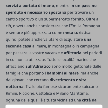
servizi a portata di mano
, mentre
in un paesino
sperduto è necessario spostarsi
per trovare un
centro sportivo o un supermercato fornito. Oltre a
ciò, dovete anche considerare che l’Emilia Romagna
è sempre più apprezzata come
meta turistica
,
quindi potete anche valutare di acquistare
una
seconda casa
al mare, in montagna o in campagna
per passare le vostre vacanze e
affittarla
nei periodi
in cui non la utilizzate. Tutte le località marine che
affacciano
sull’Adriatico
sono molto gettonate dalle
famiglie che portano i
bambini al mare
, ma anche
dai giovani che cercano
divertimento e vita
notturna
. Tra le più famose sicuramente spiccano
Rimini, Riccione, Cattolica e Milano Marittima,
ognuna delle quali è situata vicina ad una
città da
visitare
o a breve distanza da un
parco acquatico