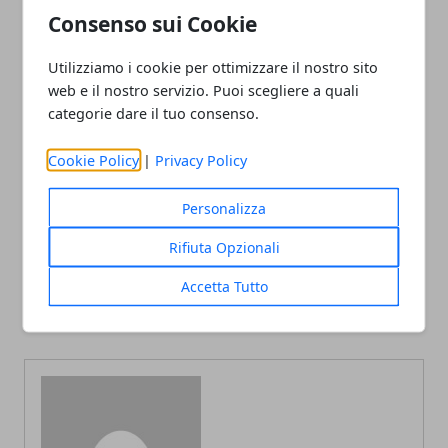
Consenso sui Cookie
come Mirabilandia per passare una giornata diversa.
Utilizziamo i cookie per ottimizzare il nostro sito
web e il nostro servizio. Puoi scegliere a quali
categorie dare il tuo consenso.
Facebook
Twitter
Whatsapp
Cookie Policy
|
Privacy Policy
Personalizza
Rifiuta Opzionali
Articolo Precedente
Articolo Successivo
Accetta Tutto
Codici a barre: ecco cosa
Vacanza in Portogallo: le
sono e come funzionano
tappe imperdibili