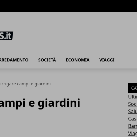
ARREDAMENTO
SOCIETÀ
ECONOMIA
VIAGGI
irrigare campi e giardini
CA
Ult
ampi e giardini
Soc
Sal
Cas
Bam
Via