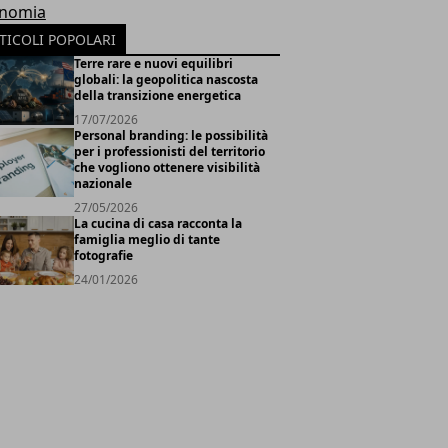
nomia
TICOLI POPOLARI
Terre rare e nuovi equilibri
globali: la geopolitica nascosta
della transizione energetica
17/07/2026
Personal branding: le possibilità
per i professionisti del territorio
che vogliono ottenere visibilità
nazionale
27/05/2026
La cucina di casa racconta la
famiglia meglio di tante
fotografie
24/01/2026