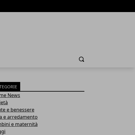
Cerca
TEGORIE
ime News
ietà
ute e benessere
a e arredamento
bini e maternità
ggi