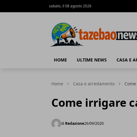
sabato, il 08 agosto 2026
Tazebao
HOME
ULTIME NEWS
CASA E 
Home
Casa e arredamento
Come 
Come irrigare c
di
Redazione
26/09/2020