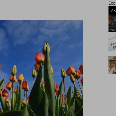
Eco
AR