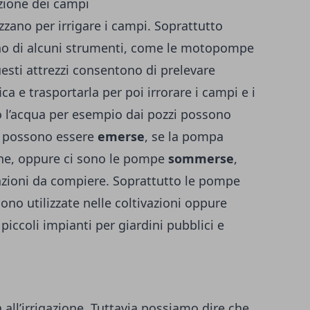
gazione dei campi
lizzano per irrigare i campi. Soprattutto
 di alcuni strumenti, come le
motopompe
uesti attrezzi consentono di prelevare
ica e trasportarla per poi irrorare i campi e i
o l’acqua per esempio dai pozzi possono
io possono essere
emerse
, se la pompa
one, oppure ci sono le pompe
sommerse
,
razioni da compiere. Soprattutto le pompe
no utilizzate nelle coltivazioni oppure
piccoli impianti per giardini pubblici e
 all’irrigazione. Tuttavia possiamo dire che