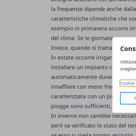
la frequenza dipende anche dall
caratteristiche climatiche che so
esempio in primavera occorre irr
del clima. Se le giornate sono pa
Invece, quando si tratta di cielo 
Cons
In estate occorre irrigare ogni g
Utilizzi
installare un impianto con
timer
sceglie
automaticamente durante alcune 
Cookie 
innaffiare con meno frequenza, an
caratterizzata con un più alto tas
piogge sono sufficienti, si può ir
In inverno non sarebbe necessario
però va verificato lo stato del te
se esso si rivela troppo asciutt