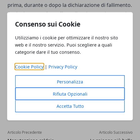
prima, durante o dopo la dichiarazione di fallimento.
Anche le
garanzie reali,
quali - ad esempio - pegni e
ipoteche, perdono efficacia con il decreto di
Consenso sui Cookie
esdebitazione: essendo ritenute accessorie rispetto
Utilizziamo i cookie per ottimizzare il nostro sito
al diritto di credito garantito, vengono
ritenute
web e il nostro servizio. Puoi scegliere a quali
nulle
e non più esigibili una volta pubblicato il
categorie dare il tuo consenso.
provvedimento di esdebitamento.
Cookie Policy
|
Privacy Policy
Personalizza
Rifiuta Opzionali
Facebook
Twitter
Whatsapp
Accetta Tutto
Articolo Precedente
Articolo Successivo