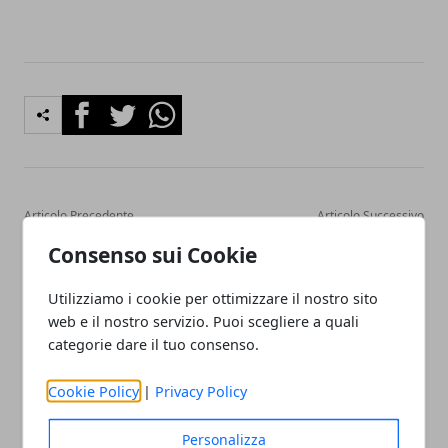
Facebook
Twitter
Whatsapp
Articolo Precedente
Articolo Successivo
Esdebitamento: come un
Preventivo di un sito web:
Consenso sui Cookie
soggetto fallito può
gli aspetti da considerare
tornare nuovamente ad
Utilizziamo i cookie per ottimizzare il nostro sito
esercitare attività
web e il nostro servizio. Puoi scegliere a quali
imprenditoriale
categorie dare il tuo consenso.
Cookie Policy
|
Privacy Policy
Personalizza