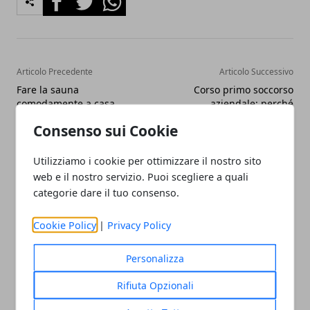
Articolo Precedente
Articolo Successivo
Fare la sauna
Corso primo soccorso
comodamente a casa
aziendale: perché
propria? È più difficile dirlo
sostenerlo
Consenso sui Cookie
che farlo
Utilizziamo i cookie per ottimizzare il nostro sito
web e il nostro servizio. Puoi scegliere a quali
categorie dare il tuo consenso.
Cookie Policy
|
Privacy Policy
Redazione
Personalizza
Rifiuta Opzionali